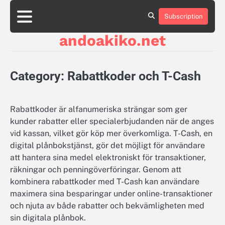
Skip
to
Subscription
About
Contact
Cookie
Privacy
Sitemap
Terms
content
Us
Us
Policy
Policy
and
andoakiko.net
Conditions
Category:
Rabattkoder och T-Cash
Rabattkoder är alfanumeriska strängar som ger
kunder rabatter eller specialerbjudanden när de anges
vid kassan, vilket gör köp mer överkomliga. T-Cash, en
digital plånbokstjänst, gör det möjligt för användare
att hantera sina medel elektroniskt för transaktioner,
räkningar och penningöverföringar. Genom att
kombinera rabattkoder med T-Cash kan användare
maximera sina besparingar under online-transaktioner
och njuta av både rabatter och bekvämligheten med
sin digitala plånbok.