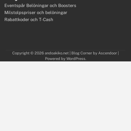
Eventspår Belöningar och Boosters
Milstolpspriser och belöningar
Rabattkoder och T-Cash
Copyright © 2026
andoakiko.net
| Blog Corner by
Ascendoor
|
Powered by
WordPress
.