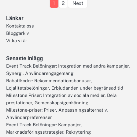
Posts
1
2
Next
pagination
Länkar
Kontakta oss
Bloggarkiv
Vilka vi är
Senaste inlägg
Event Track Belöningar: Integration med andra kampanjer,
Synergi, Användarengagemang
Rabattkoder: Rekommendationsbonusar,
Lojalitetsbelöningar, Erbjudanden under begränsad tid
Milestone Priser: Integration av sociala medier, Dela
prestationer, Gemenskapsigenkänning
Milestone-priser: Priser, Anpassningsalternativ,
Användarpreferenser
Event Track Belöningar: Kampanjer,
Marknadsföringsstrategier, Rekrytering