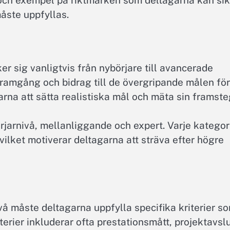
er och exempel på riktmärken som deltagarna kan si
åste uppfyllas.
er sig vanligtvis från nybörjare till avancerade
framgång och bidrag till de övergripande målen för
garna att sätta realistiska mål och mäta sin framste
rjarnivå, mellanliggande och expert. Varje kategor
 vilket motiverar deltagarna att sträva efter högre
nivå måste deltagarna uppfylla specifika kriterier s
terier inkluderar ofta prestationsmått, projektavsl