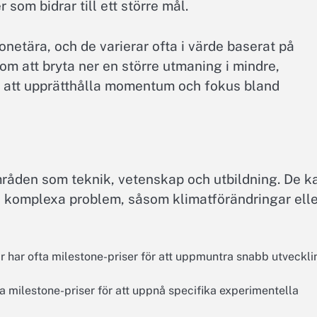
som bidrar till ett större mål.
netära, och de varierar ofta i värde baserat på
m att bryta ner en större utmaning i mindre,
ll att upprätthålla momentum och fokus bland
mråden som teknik, vetenskap och utbildning. De k
sa komplexa problem, såsom klimatförändringar ell
har ofta milestone-priser för att uppmuntra snabb utveckli
a milestone-priser för att uppnå specifika experimentella