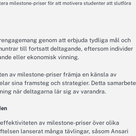
a milestone-priser för att motivera studenter att slutföra
garengagemang genom att erbjuda tydliga mål och
trar till fortsatt deltagande, eftersom individer
ande eller ekonomisk vinning.
n av milestone-priser främja en känsla av
lar sina framsteg och strategier. Detta samarbete
ning när deltagarna lär sig av varandra.
den
ffektiviteten av milestone-priser över olika
ftelsen lanserat många tävlingar, såsom Ansari