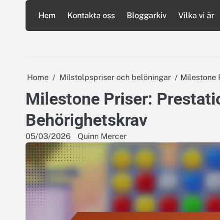
Skip
Hem
Kontakta oss
Bloggarkiv
Vilka vi är
to
content
Home
Milstolpspriser och belöningar
Milestone P
Milestone Priser: Prestati
Behörighetskrav
05/03/2026
Quinn Mercer