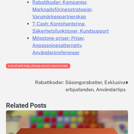
Rabattkoder: Kampanjer,
Marknadsföringsstrategier,
Varumärkespartnerskap
T-Cash: Kontohantering,
Säkerhetsfunktioner, Kundsupport
Milestone-priser: Priser,
Anpassningsalternativ,
Användarpreferenser
EVENTSPÅR BELÖNINGAR OCH BOOSTERS
Rabattkoder: Säsongsrabatter, Exklusiva
Post
erbjudanden, Användartips
navigation
Related Posts