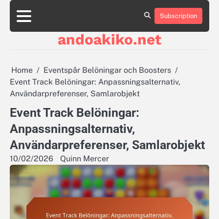
Skip
to
Subscription
About
Contact
Cookie
Privacy
Sitemap
Terms
content
Us
Us
Policy
Policy
and
andoakiko.net
Conditions
Home
Eventspår Belöningar och Boosters
Event Track Belöningar: Anpassningsalternativ,
Användarpreferenser, Samlarobjekt
Event Track Belöningar:
Anpassningsalternativ,
Användarpreferenser, Samlarobjekt
10/02/2026
Quinn Mercer