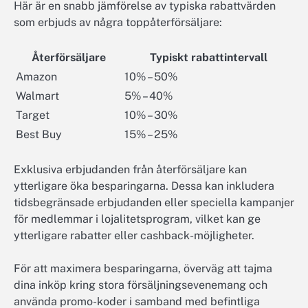
Här är en snabb jämförelse av typiska rabattvärden
som erbjuds av några toppåterförsäljare:
Återförsäljare
Typiskt rabattintervall
Amazon
10% – 50%
Walmart
5% – 40%
Target
10% – 30%
Best Buy
15% – 25%
Exklusiva erbjudanden från återförsäljare kan
ytterligare öka besparingarna. Dessa kan inkludera
tidsbegränsade erbjudanden eller speciella kampanjer
för medlemmar i lojalitetsprogram, vilket kan ge
ytterligare rabatter eller cashback-möjligheter.
För att maximera besparingarna, överväg att tajma
dina inköp kring stora försäljningsevenemang och
använda promo-koder i samband med befintliga