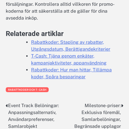
försäljningar. Kontrollera alltid villkoren för promo-
koderna för att säkerställa att de gäller för dina
avsedda inköp.
Relaterade artiklar
Rabattkoder: Stapling av rabatter,
Utgångsdatum, Berättigandekriterier
T-Cash: Tjäna genom enkäter,
kampanjaktiviteter, appanvändning
Rabattkoder: Hur man hittar, Tillämpa
koder, Spåra besparingar
RABATTKODER OCH T-CASH
Event Track Belöningar:
Milestone-priser:
Post
Anpassningsalternativ,
Exklusiva föremål,
navigation
Användarpreferenser,
Samlarbelöningar,
Samlarobjekt
Begränsade upplagor