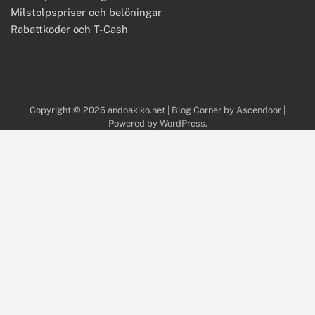
Milstolpspriser och belöningar
Rabattkoder och T-Cash
Copyright © 2026
andoakiko.net
| Blog Corner by
Ascendoor
|
Powered by
WordPress
.