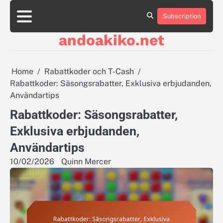
Skip
to
Subscription
About
Contact
Cookie
Privacy
Sitemap
Terms
content
Us
Us
Policy
Policy
and
andoakiko.net
Conditions
Home
Rabattkoder och T-Cash
Rabattkoder: Säsongsrabatter, Exklusiva erbjudanden,
Användartips
Rabattkoder: Säsongsrabatter,
Exklusiva erbjudanden,
Användartips
10/02/2026
Quinn Mercer